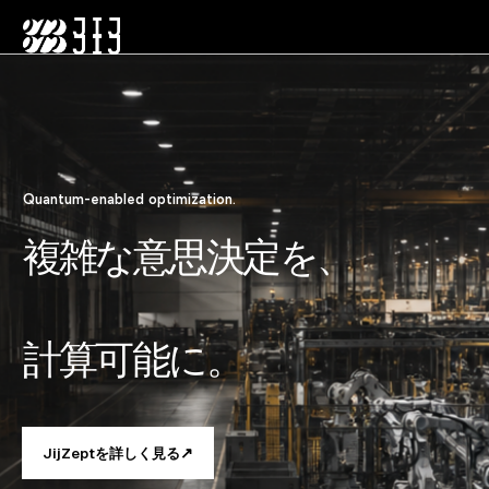
JijZep
Solution
Quantum
Use
Compan
Services
JA
t
s
R&D
Cases
y
Quantum-enabled optimization.
複雑な意思決定を、
計算可能に。
↗
JijZeptを詳しく見る