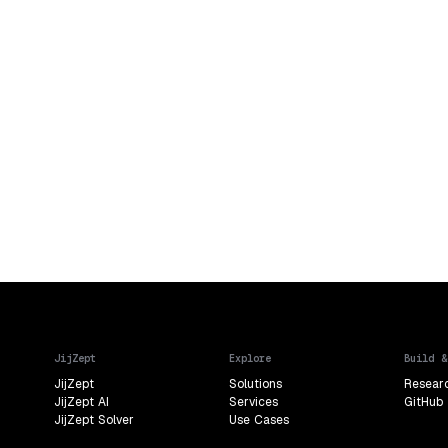
年
6月29日
7月6日
eek 2026 開催期間：2026年9月13日〜18日
JijZept
Explore
Build &
JijZept
Solutions
Resear
JijZept AI
Services
GitHub
JijZept Solver
Use Cases