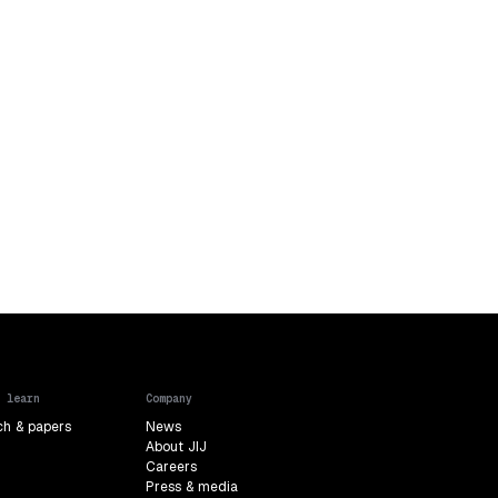
 learn
Company
ch & papers
News
About JIJ
Careers
Press & media