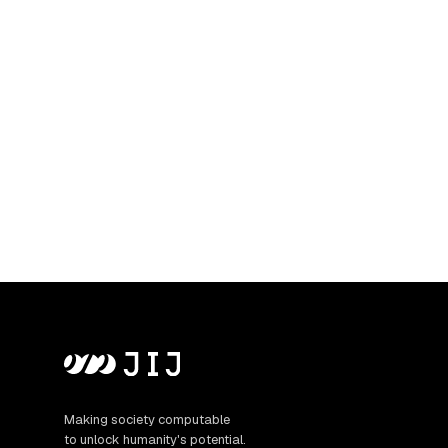
論文投稿締切：2026
IEEE Quantum W
Making society computable
to unlock humanity's potential.