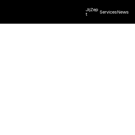
JijZep
Services
News
t