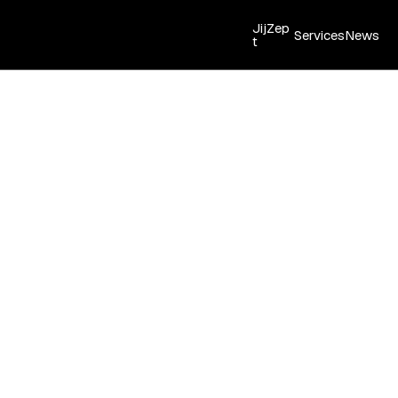
JijZep
Services
News
t