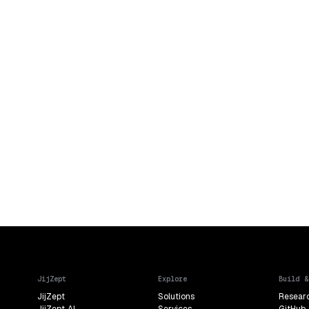
JijZept
Explore
Build &
JijZept
Solutions
Resear